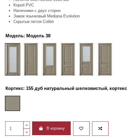
Короб PVC
Наличники с двух сторон
Замок язычковый Mediana Evolution
Скрытые петли Colibri
Модель:
Модель 38
Модель 38
Модель 39
Модель 158
Модель 168
Модель 259
Модель 269
Кортекс:
155 дуб натуральный шелковистый, кортекс
155 дуб натуральный шелковистый, кортекс
В корзину