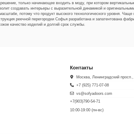
 решение, только начинающее входить в моду, при котором вертикальные
волит создавать интерьеры с выразительной динамикой и оригинальным
асштабе, потому что продукт высокого технологического уровня. Чаще 
нструкция реечной перегородки Софья разработана и запатентована фаб
сокое качество изделий и долгий срок службы.
Контакты
Москва, Ленинградский просп.,
+7 (925) 771-07-08
vs@sofyadoors.com
+7(903)790-54-71
10:00-19:00 (пн-вс)