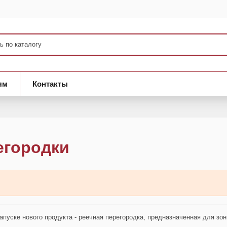
ям
Контакты
егородки
пуске нового продукта - реечная перегородка, предназначенная для зо