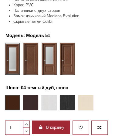
Короб PVC
Наличники с двух сторон
Замок язычковый Mediana Evolution
Скрытые петли Colibri
Модель:
Модель 51
Модель 51
Модель 61
Модель 252
Модель 262
Шпон:
04 темный дуб, шпон
04 темный дуб, шпон
06 венге, шпон
35 ясень белый, окраш.шпон
36 ясень черный, окраш.шпон
81 выбеленный дуб, шпон
В корзину