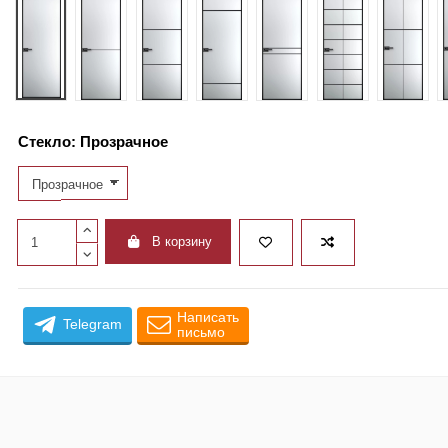
GR10
GR11
GR12
GR13
GR14
GR15
GR16
Стекло:
Прозрачное
В корзину
Написать
Telegram
письмо