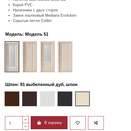
Короб PVC
Наличники с двух сторон
Замок язычковый Mediana Evolution
Скрытые петли Colibri
Модель:
Модель 51
Модель 51
Модель 61
Модель 252
Модель 262
Шпон:
81 выбеленный дуб, шпон
04 темный дуб, шпон
06 венге, шпон
35 ясень белый, окраш.шпон
36 ясень черный, окраш.шпон
81 выбеленный дуб, шпон
В корзину