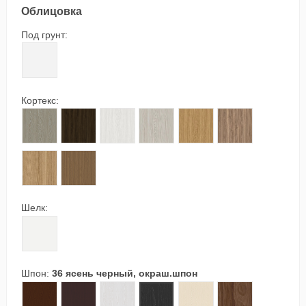
Облицовка
Под грунт:
00 грунт под покраску
Кортекс:
155 дуб натуральный шелковистый, кортекс
157 темный орех, кортекс
158 белый дуб, кортекс
159 княжий дуб, кортекс
160 золотой дуб, кортекс
161 осенний орех,
213 янтарный дуб, кортекс
214 светлый орех, кортекс
Шелк:
90 белый шелк
Шпон:
36 ясень черный, окраш.шпон
04 темный дуб, шпон
06 венге, шпон
35 ясень белый, окраш.шпон
36 ясень черный, окраш.шпон
81 выбеленный дуб, шпон
88 орех, шпон