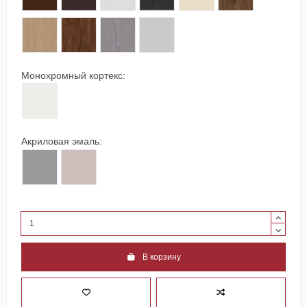
91 дуб классический, браш. шпон
138 орех натуральный, натур. шпон
302 ясень дымчатый, окраш.шпон
309 кашемировый ясень,окраш.шпон
Монохромный кортекс:
258 белый улун, монохромный кортекс
Акриловая эмаль:
325 smoke, акриловая эмаль
326 rose, акриловая эмаль
В корзину