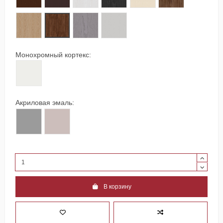
91 дуб классический, браш. шпон
138 орех натуральный, натур. шпон
302 ясень дымчатый, окраш.шпон
309 кашемировый ясень,окраш.шпон
Монохромный кортекс:
258 белый улун, монохромный кортекс
Акриловая эмаль:
325 smoke, акриловая эмаль
326 rose, акриловая эмаль
В корзину