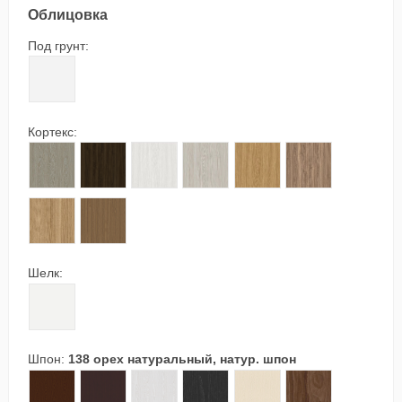
Облицовка
Под грунт:
00 грунт под покраску
Кортекс:
155 дуб натуральный шелковистый, кортекс
157 темный орех, кортекс
158 белый дуб, кортекс
159 княжий дуб, кортекс
160 золотой дуб, кортекс
161 осенний орех,
213 янтарный дуб, кортекс
214 светлый орех, кортекс
Шелк:
90 белый шелк
Шпон:
138 орех натуральный, натур. шпон
04 темный дуб, шпон
06 венге, шпон
35 ясень белый, окраш.шпон
36 ясень черный, окраш.шпон
81 выбеленный дуб, шпон
88 орех, шпон