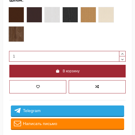
04 темный дуб, шпон
06 венге, шпон
35 ясень белый, окраш.шпон
36 ясень черный, окраш.шпон
37 дуб рустик, браш. шпон
81 выбеленный 
88 орех, шпон
В корзину
Telegram
Написать письмо