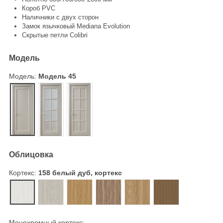
Короб PVC
Наличники с двух сторон
Замок язычковый Mediana Evolution
Скрытые петли Colibri
Модель
Модель:
Модель 45
Модель 45
Модель 48
Модель 49
Облицовка
Кортекс:
158 белый дуб, кортекс
158 белый дуб, кортекс
159 княжий дуб, кортекс
160 золотой дуб, кортекс
161 осенний орех, кортекс
213 янтарный дуб, кортекс
214 светлый орех,
Монохромный кортекс: