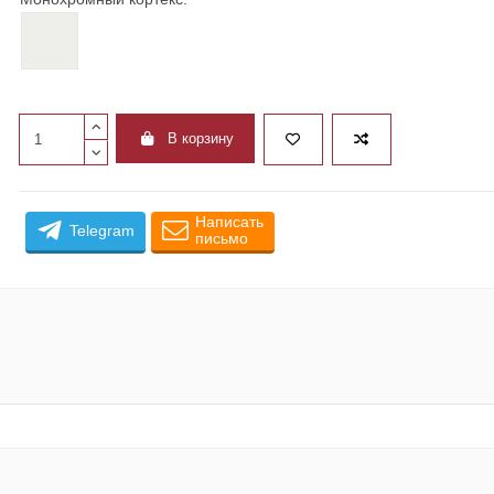
258 белый улун, монохромный кортекс
В корзину
Написать
Telegram
письмо