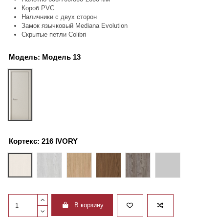
Короб PVC
Наличники с двух сторон
Замок язычковый Mediana Evolution
Скрытые петли Colibri
Модель:
Модель 13
Модель 13
Кортекс:
216 IVORY
216 IVORY
220 САТИНОВЫЙ ЯСЕНЬ
221 ШЕЛКОВЫЙ ДУБ
222 ПЕКАН
223 СКАЛИСТЫЙ ДУБ
399 ASH
В корзину